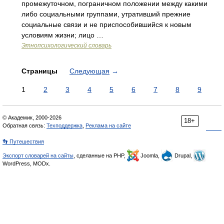
промежуточном, пограничном положении между какими
либо социальными группами, утративший прежние
социальные связи и не приспособившийся к новым
условиям жизни; лицо …
Этнопсихологический словарь
Страницы
Следующая
→
1
2
3
4
5
6
7
8
9
© Академик, 2000-2026
18+
Обратная связь:
Техподдержка
,
Реклама на сайте
👣 Путешествия
Экспорт словарей на сайты
, сделанные на PHP,
Joomla,
Drupal,
WordPress, MODx.