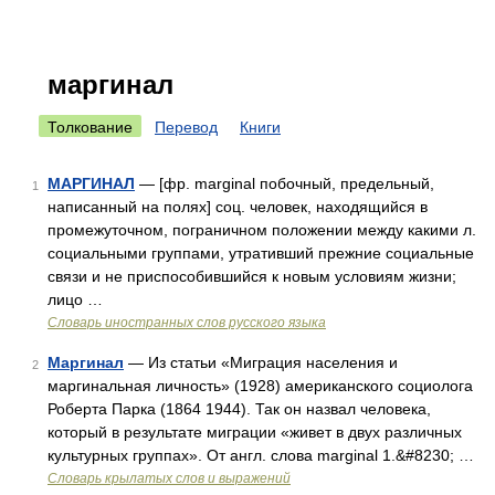
маргинал
Толкование
Перевод
Книги
МАРГИНАЛ
— [фр. marginal побочный, предельный,
1
написанный на полях] соц. человек, находящийся в
промежуточном, пограничном положении между какими л.
социальными группами, утративший прежние социальные
связи и не приспособившийся к новым условиям жизни;
лицо …
Словарь иностранных слов русского языка
Маргинал
— Из статьи «Миграция населения и
2
маргинальная личность» (1928) американского социолога
Роберта Парка (1864 1944). Так он назвал человека,
который в результате миграции «живет в двух различных
культурных группах». От англ. слова marginal 1.&#8230; …
Словарь крылатых слов и выражений