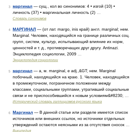
маргинал
— сущ., кол во синонимов: 4 • изгой (10) •
3
личность (37) • маргинальная личность (2) …
Словарь синонимов
МАРГИНАЛ
— (от лат. margo, inis край) англ. marginal; нем.
4
Marginal. Человек, находящийся на границе различных соц.
групп, систем, культур, испытывающий влияние их норм,
ценностей и т. д., противоречащих друг другу. Antinazi.
Энциклопедия социологии, 2009 …
Энциклопедия социологии
маргинал
— а, м. marginal, e adj.,&GT; нем. Marginal
5
побочный, находящийся на краю. 1. Человек, находящийся
в промежуточном, пограничном положении между
классами, социальными группами, утративший социальные
связи и не приспособившийся к новым условиям&#8230; …
Исторический словарь галлицизмов русского языка
Маргинал
— В данной статье или разделе имеется список
6
источников или внешних ссылок, но источники отдельных
утверждений остаются неясными из за отсутствия сносок …
Википедия