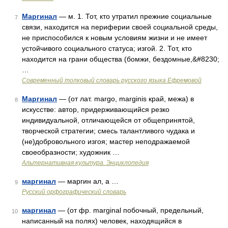
Маргинал
— м. 1. Тот, кто утратил прежние социальные
7
связи, находится на периферии своей социальной среды,
не приспособился к новым условиям жизни и не имеет
устойчивого социального статуса; изгой. 2. Тот, кто
находится на грани общества (бомжи, бездомные,&#8230;
…
Современный толковый словарь русского языка Ефремовой
Маргинал
— (от лат. margo, marginis край, межа) в
8
искусстве: автор, придерживающийся резко
индивидуальной, отличающейся от общепринятой,
творческой стратегии; смесь талантливого чудака и
(не)добровольного изгоя; мастер неподражаемой
своеобразности; художник …
Альтернативная культура. Энциклопедия
маргинал
— маргин ал, а …
9
Русский орфографический словарь
маргинал
— (от фр. marginal побочный, предельный,
10
написанный на полях) человек, находящийся в